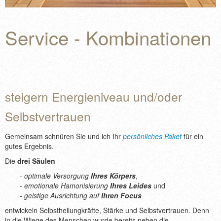
KONTAKT
Service - Kombinationen
steigern Energieniveau und/oder
Selbstvertrauen
Gemeinsam schnüren Sie und ich Ihr
persönliches Paket
für ein
gutes Ergebnis.
Die
drei Säulen
- optimale Versorgung
Ihres Körpers
,
- emotionale Hamonisierung
Ihres
Leides
und
- geistige Ausrichtung auf
Ihren Focus
entwickeln Selbstheilungkräfte, Stärke und Selbstvertrauen. Denn
in die Wiege des Menschen wurde bereits neben die