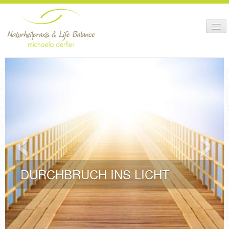
HEILBEHANDLUNG +
THERAPIE
BEHANDLUNGS-
‹
›
ABLAUF
GESUNDHEITS-
KURSE
ANMELDUNG +
TERMINE
DURCHBRUCH INS LICHT
IDEOLOGIE +
PRAXIS
SHOP +
NEWS