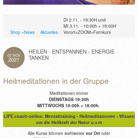
KONTAKT
DI 2.11. - 19:30H und
MI 3.11. - 10:00h + 18:00H
Shop +News
/
Aktuelles
/
Vorort+ZOOM+Fernkurs
HEILEN - ENTSPANNEN - ENERGIE
02 NOV
TANKEN
2021
Heilmeditationen in der Gruppe
Meditationen immer
DIENSTAGS 19:30h
MITTWOCHS 10:00h + 18:00h.
LIFE.coach-online: Mentaltraining - Heilmeditationen - Wissen
um die Heilkraft der Natur u.v.m
Alle Kurse können wahlweise
vor Ort
oder