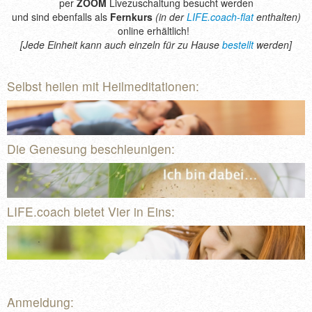
per
ZOOM
Livezuschaltung besucht werden
und sind ebenfalls als
Fernkurs
(in der
LIFE.coach-flat
enthalten)
online erhältlich!
[Jede Einheit kann auch einzeln für zu Hause
bestellt
werden]
Selbst heilen mit Heilmeditationen:
Die Genesung beschleunigen:
LIFE.coach bietet Vier in Eins:
Anmeldung: