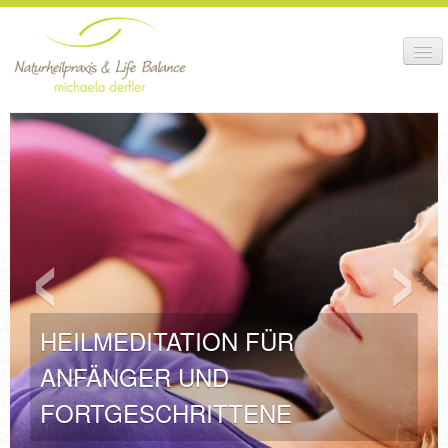
HEILBEHANDLUNG +
THERAPIE
BEHANDLUNGS-
‹
›
ABLAUF
GESUNDHEITS-
KURSE
ANMELDUNG +
TERMINE
HEILMEDITATION FÜR
IDEOLOGIE +
ANFÄNGER UND
PRAXIS
FORTGESCHRITTENE
SHOP +
NEWS